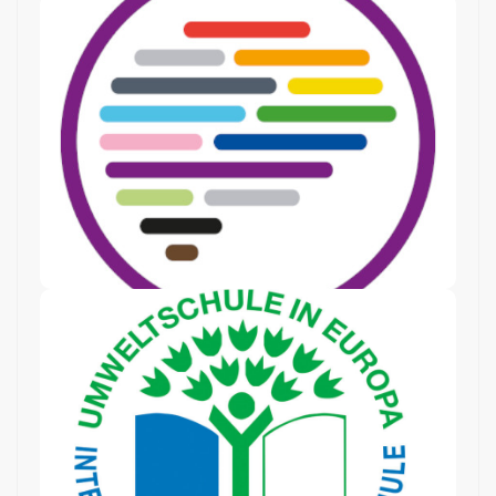
Schule der Vielfalt
” setzen wir uns
Vielfalt
der
Schule
Als “
antidiskriminierend für die Akzeptanz
geschlechtlicher und sexueller Vielfalt ein.
Umweltschule
Als “Umweltschule in Europa” vermitteln wir
unseren SchülerInnen Umweltbewusstsein und
sensibilisieren dabei insbesondere für die