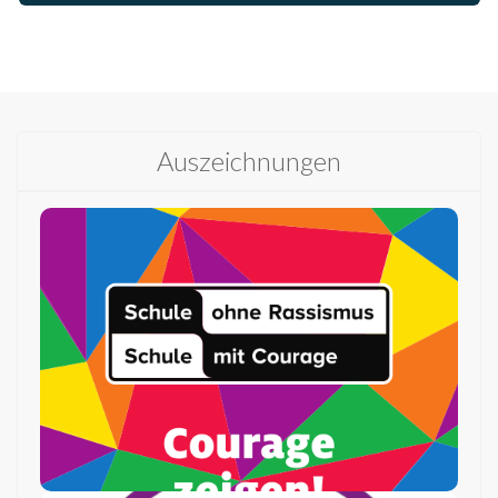
Auszeichnungen
Schulen ohne
Rassismus – Schulen
mit Courage
Die IGS Schaumburg tritt für eine Welt ein, in der
die Gleichwertigkeit aller Menschen gelebt wird.