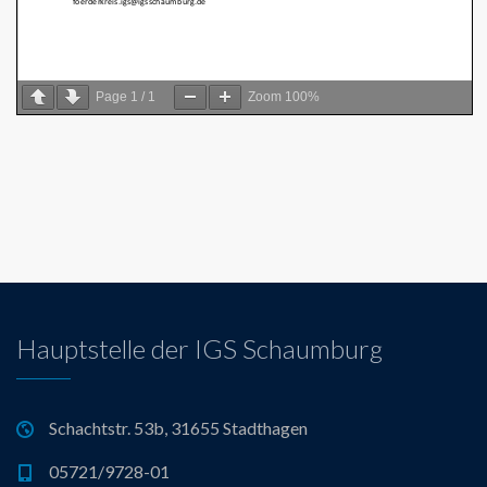
Page
1
/
1
Zoom
100%
Hauptstelle der IGS Schaumburg
Schachtstr. 53b, 31655 Stadthagen
05721/9728-01