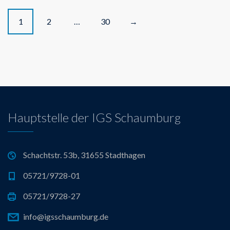
P
1
2
…
30
→
o
s
t
s
Hauptstelle der IGS Schaumburg
n
a
Schachtstr. 53b, 31655 Stadthagen
05721/9728-01
v
05721/9728-27
i
info@igsschaumburg.de