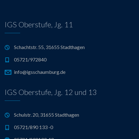
g
a
IGS Oberstufe, Jg. 11
t
i
Schachtstr. 55, 31655 Stadthagen
o
05721/972840
n
info@igsschaumburg.de
IGS Oberstufe, Jg. 12 und 13
Schulstr. 20, 31655 Stadthagen
05721/890 133 -0