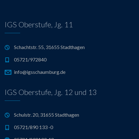
g
a
IGS Oberstufe, Jg. 11
t
i
Schachtstr. 55, 31655 Stadthagen
o
05721/972840
n
info@igsschaumburg.de
IGS Oberstufe, Jg. 12 und 13
Schulstr. 20, 31655 Stadthagen
05721/890 133 -0