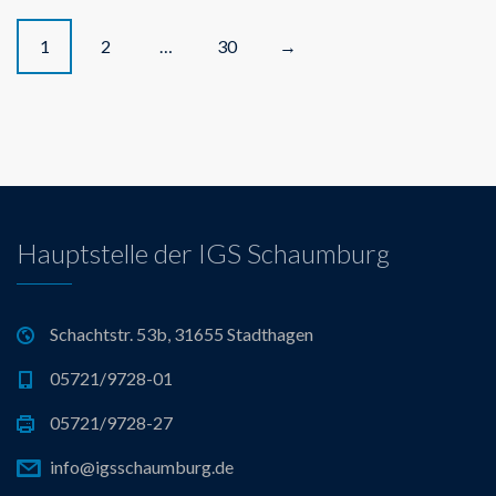
P
1
2
…
30
→
o
s
t
s
Hauptstelle der IGS Schaumburg
n
a
Schachtstr. 53b, 31655 Stadthagen
05721/9728-01
v
05721/9728-27
i
info@igsschaumburg.de