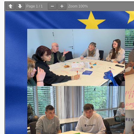
Page
1
/
1
Zoom
100%