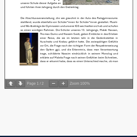
Page
1
/
2
Zoom
100%