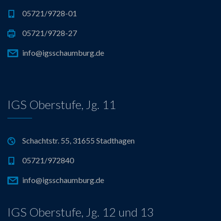
05721/9728-01
v
05721/9728-27
i
info@igsschaumburg.de
g
a
IGS Oberstufe, Jg. 11
t
i
Schachtstr. 55, 31655 Stadthagen
o
05721/972840
n
info@igsschaumburg.de
IGS Oberstufe, Jg. 12 und 13