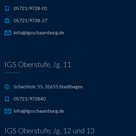
05721/9728-01
v
05721/9728-27
i
info@igsschaumburg.de
g
a
IGS Oberstufe, Jg. 11
t
i
Schachtstr. 55, 31655 Stadthagen
o
05721/972840
n
info@igsschaumburg.de
IGS Oberstufe, Jg. 12 und 13