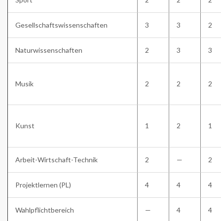
Gesellschaftswissenschaften
3
3
2
Naturwissenschaften
2
3
3
Musik
2
2
2
Kunst
1
2
1
Arbeit-Wirtschaft-Technik
2
—
2
Projektlernen (PL)
4
4
4
Wahlpflichtbereich
—
4
4