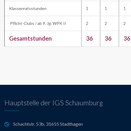
Klassenratsstunden
1
1
1
Pflicht-Clubs / ab 9. Jg. WPK II
2
2
2
Gesamtstunden
36
36
36
Hauptstelle der IGS Schaumburg
Schachtstr. 53b, 31655 Stadthagen