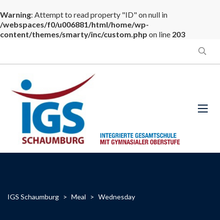
Warning
: Attempt to read property "ID" on null in
/webspaces/f0/u006881/html/home/wp-
content/themes/smarty/inc/custom.php
on line
203
IGS Schaumburg
>
Meal
>
Wednesday