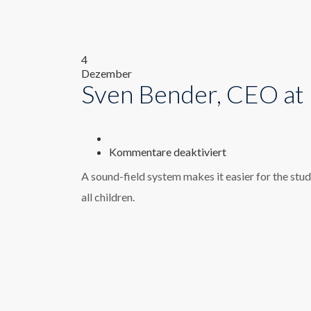
4
Dezember
Sven Bender, CEO at
für
Kommentare deaktiviert
Sven
A sound-field system makes it easier for the stu
Bender,
CEO
all children.
at
UberCars