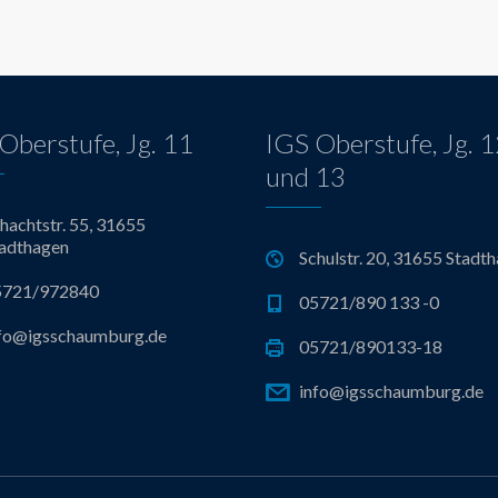
Oberstufe, Jg. 11
IGS Oberstufe, Jg. 
und 13
hachtstr. 55, 31655
adthagen
Schulstr. 20, 31655 Stadt
5721/972840
05721/890 133 -0
fo@igsschaumburg.de
05721/890133-18
info@igsschaumburg.de