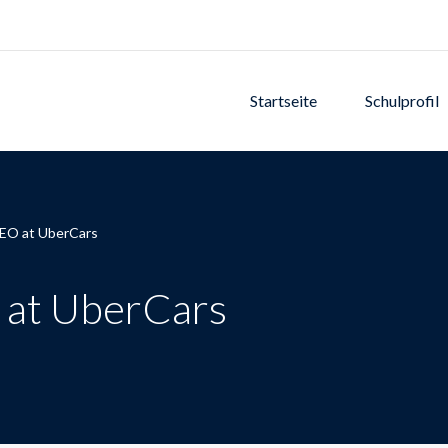
Startseite
Schulprofil
CEO at UberCars
 at UberCars