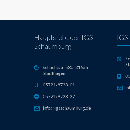
Hauptstelle der IGS
IGS 
Schaumburg
Sc
St
Schachtstr. 53b, 31655
Stadthagen
0
05721/9728-01
in
05721/9728-27
info@igsschaumburg.de