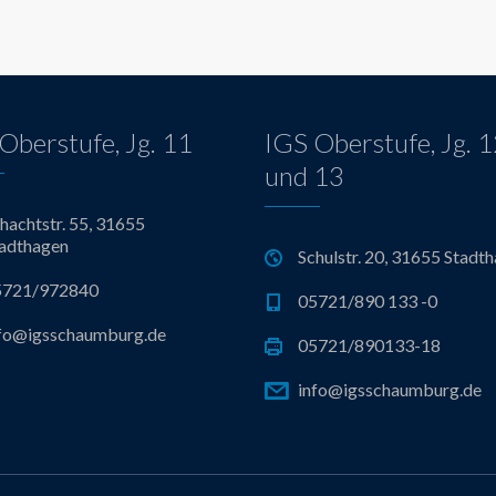
Oberstufe, Jg. 11
IGS Oberstufe, Jg. 
und 13
hachtstr. 55, 31655
adthagen
Schulstr. 20, 31655 Stadt
5721/972840
05721/890 133 -0
fo@igsschaumburg.de
05721/890133-18
info@igsschaumburg.de