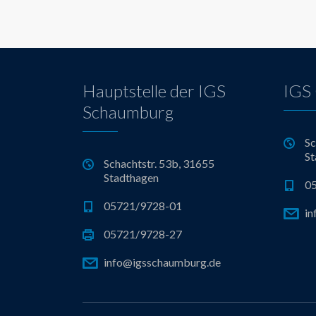
Hauptstelle der IGS
IGS 
Schaumburg
Sc
St
Schachtstr. 53b, 31655
Stadthagen
0
05721/9728-01
in
05721/9728-27
info@igsschaumburg.de