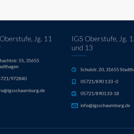
Oberstufe, Jg. 11
IGS Oberstufe, Jg. 
und 13
hachtstr. 55, 31655
adthagen
Schulstr. 20, 31655 Stadt
5721/972840
05721/890 133 -0
fo@igsschaumburg.de
05721/890133-18
info@igsschaumburg.de