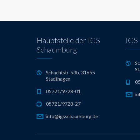
Hauptstelle der IGS
IGS 
Schaumburg
Sc
St
Schachtstr. 53b, 31655
Stadthagen
0
05721/9728-01
in
05721/9728-27
info@igsschaumburg.de