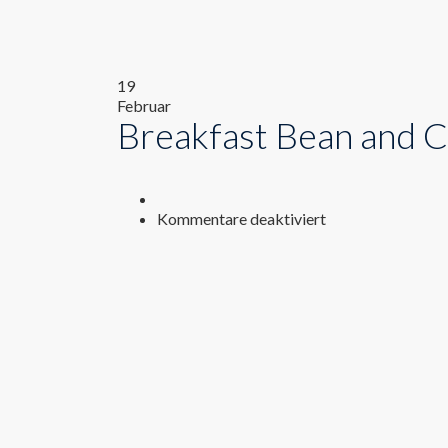
19
Februar
Breakfast Bean and C
für
Kommentare deaktiviert
Breakfast
Bean
and
Cheese
Burrito