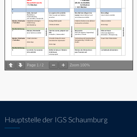
Page
1
/
2
Zoom
100%
Hauptstelle der IGS Schaumburg