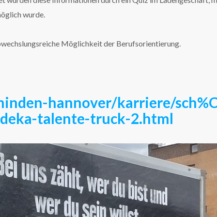
öglich wurde.
wechslungsreiche Möglichkeit der Berufsorientierung.
/minden-hannover/karriere/sch%
eka-talente-truck-2.html