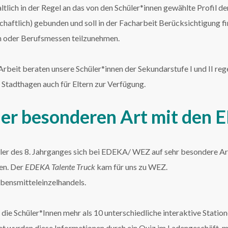
altlich in der Regel an das von den Schüler*innen gewählte Profil d
haftlich) gebunden und soll in der Facharbeit Berücksichtigung fi
n oder Berufsmessen teilzunehmen.
beit beraten unsere Schüler*innen der Sekundarstufe I und II rege
 Stadthagen auch für Eltern zur Verfügung.
der besonderen Art mit den 
er des 8. Jahrganges sich bei EDEKA/ WEZ auf sehr besondere Ar
en. Der
EDEKA Talente Truck
kam für uns zu WEZ.
bensmitteleinzelhandels.
e Schüler*Innen mehr als 10 unterschiedliche interaktive Station
 wurden diese Informationen durch ein Quiz im Ladengeschäft, mit 