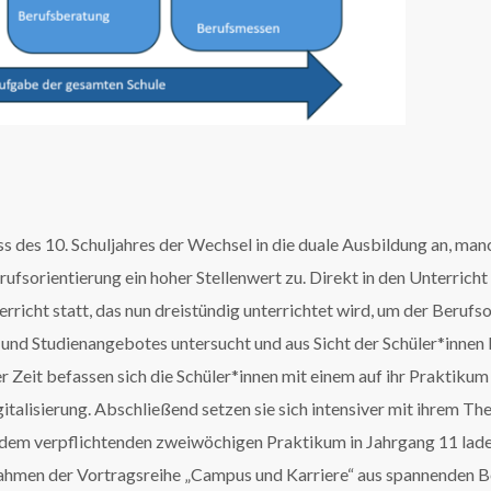
ss des 10. Schuljahres der Wechsel in die duale Ausbildung an, ma
erufsorientierung ein hoher Stellenwert zu. Direkt in den Unterrich
rricht statt, das nun dreistündig unterrichtet wird, um der Berufs
 und Studienangebotes untersucht und aus Sicht der Schüler*innen 
 Zeit befassen sich die Schüler*innen mit einem auf ihr Prakti
talisierung. Abschließend setzen sie sich intensiver mit ihrem Th
n dem verpflichtenden zweiwöchigen Praktikum in Jahrgang 11 la
Rahmen der Vortragsreihe „Campus und Karriere“ aus spannenden Be