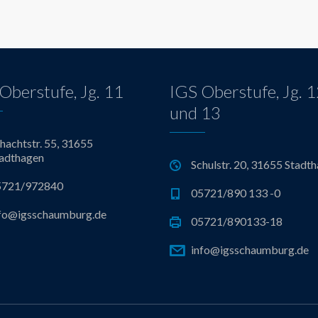
Oberstufe, Jg. 11
IGS Oberstufe, Jg. 
und 13
hachtstr. 55, 31655
adthagen
Schulstr. 20, 31655 Stadt
5721/972840
05721/890 133 -0
fo@igsschaumburg.de
05721/890133-18
info@igsschaumburg.de