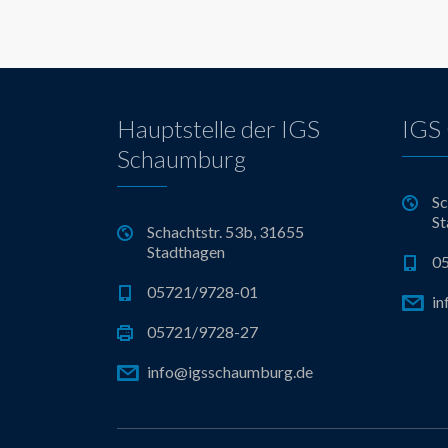
Hauptstelle der IGS
IGS 
Schaumburg
Sc
St
Schachtstr. 53b, 31655
Stadthagen
0
05721/9728-01
in
05721/9728-27
info@igsschaumburg.de